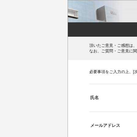
頂いたご意見・ご感想は、
なお、ご質問・ご意見に関
必要事項をご入力の上、[
氏名
メールアドレス