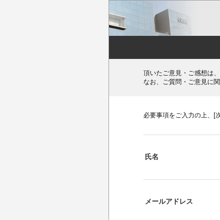
頂いたご意見・ご感想は、
なお、ご質問・ご意見に関
必要事項をご入力の上、[
氏名
メールアドレス