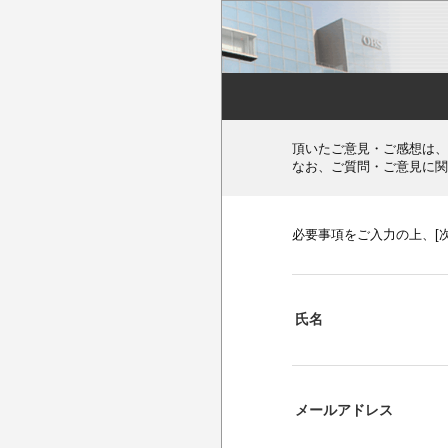
頂いたご意見・ご感想は、
なお、ご質問・ご意見に関
必要事項をご入力の上、[
氏名
メールアドレス