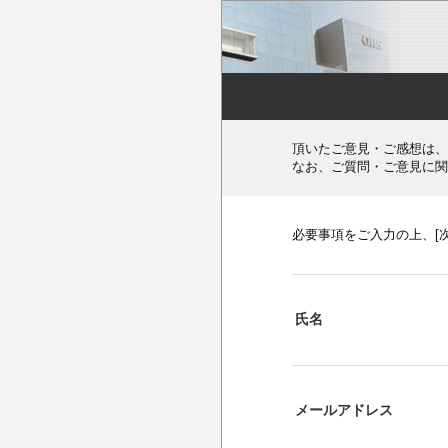
頂いたご意見・ご感想は、
なお、ご質問・ご意見に関
必要事項をご入力の上、[
氏名
メールアドレス