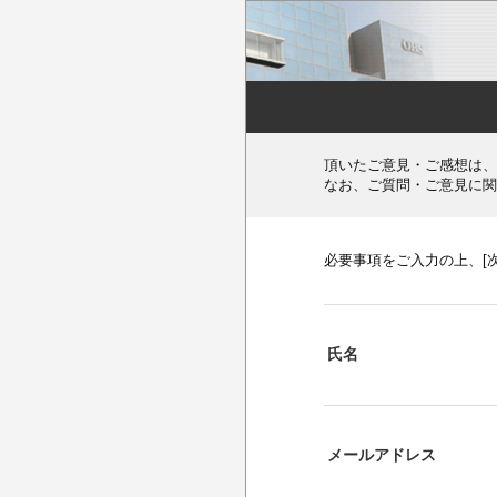
頂いたご意見・ご感想は、
なお、ご質問・ご意見に関
必要事項をご入力の上、[
氏名
メールアドレス