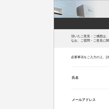
頂いたご意見・ご感想は、
なお、ご質問・ご意見に関
必要事項をご入力の上、[
氏名
メールアドレス