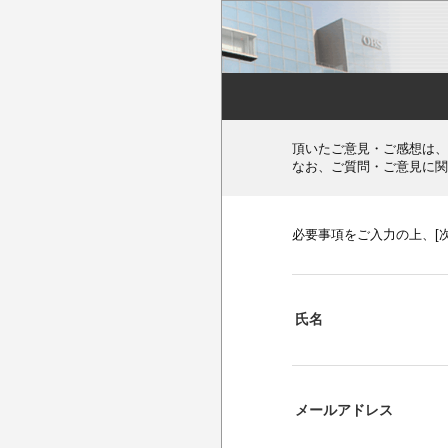
頂いたご意見・ご感想は、
なお、ご質問・ご意見に関
必要事項をご入力の上、[
氏名
メールアドレス