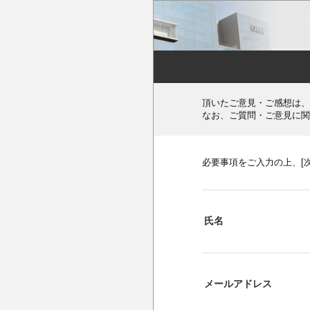
頂いたご意見・ご感想は、
なお、ご質問・ご意見に関
必要事項をご入力の上、[
氏名
メールアドレス