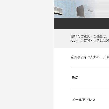
頂いたご意見・ご感想は、
なお、ご質問・ご意見に関
必要事項をご入力の上、[
氏名
メールアドレス