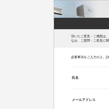
頂いたご意見・ご感想は、
なお、ご質問・ご意見に関
必要事項をご入力の上、[
氏名
メールアドレス