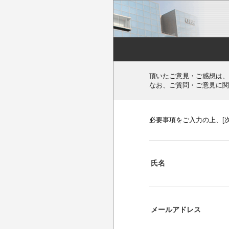
頂いたご意見・ご感想は、
なお、ご質問・ご意見に関
必要事項をご入力の上、[
氏名
メールアドレス