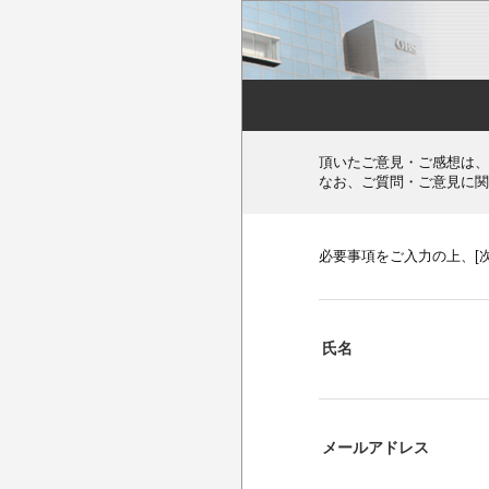
頂いたご意見・ご感想は、
なお、ご質問・ご意見に関
必要事項をご入力の上、[
氏名
メールアドレス