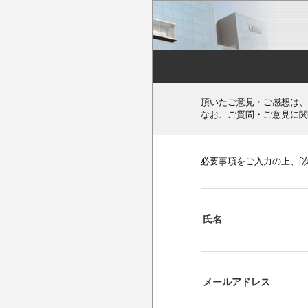
頂いたご意見・ご感想は、
なお、ご質問・ご意見に関
必要事項をご入力の上、[
氏名
メールアドレス