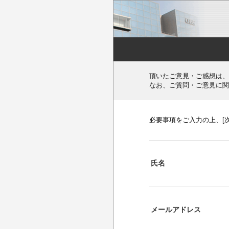
頂いたご意見・ご感想は、
なお、ご質問・ご意見に関
必要事項をご入力の上、[
氏名
メールアドレス