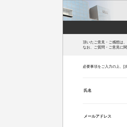
頂いたご意見・ご感想は、
なお、ご質問・ご意見に関
必要事項をご入力の上、[
氏名
メールアドレス