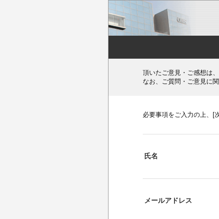
頂いたご意見・ご感想は、
なお、ご質問・ご意見に関
必要事項をご入力の上、[
氏名
メールアドレス