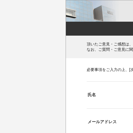
頂いたご意見・ご感想は、
なお、ご質問・ご意見に関
必要事項をご入力の上、[
氏名
メールアドレス