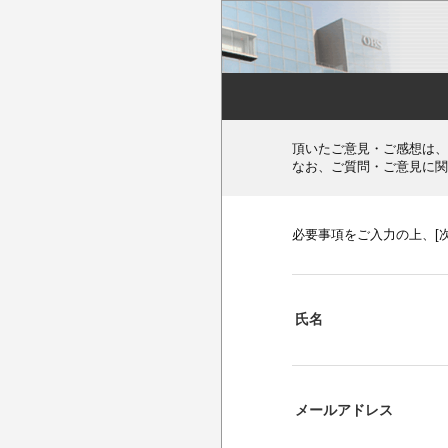
頂いたご意見・ご感想は、
なお、ご質問・ご意見に関
必要事項をご入力の上、[
氏名
メールアドレス