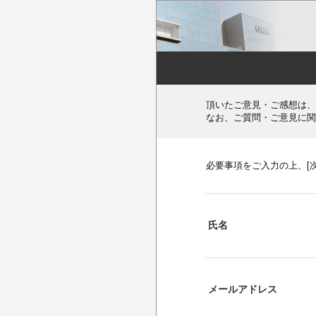
頂いたご意見・ご感想は、
なお、ご質問・ご意見に関
必要事項をご入力の上、[
氏名
メールアドレス