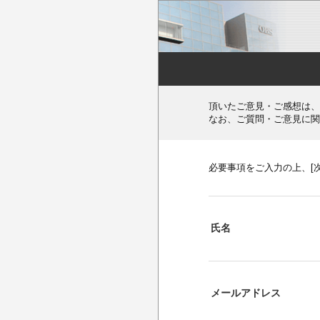
頂いたご意見・ご感想は、
なお、ご質問・ご意見に関
必要事項をご入力の上、[
氏名
メールアドレス