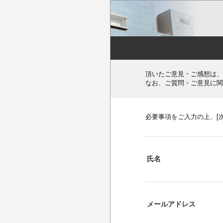
頂いたご意見・ご感想は、
なお、ご質問・ご意見に関
必要事項をご入力の上、[
氏名
メールアドレス