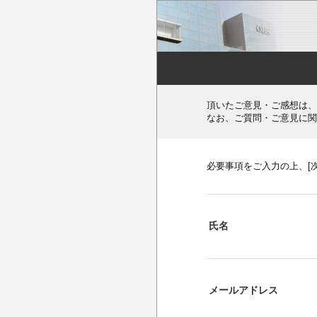
頂いたご意見・ご感想は、
なお、ご質問・ご意見に関
必要事項をご入力の上、[
氏名
メールアドレス