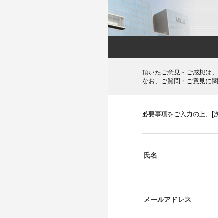
頂いたご意見・ご感想は、
なお、ご質問・ご意見に関
必要事項をご入力の上、[
氏名
メールアドレス