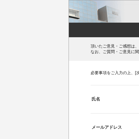
頂いたご意見・ご感想は、
なお、ご質問・ご意見に関
必要事項をご入力の上、[
氏名
メールアドレス