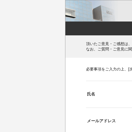
頂いたご意見・ご感想は、
なお、ご質問・ご意見に関
必要事項をご入力の上、[
氏名
メールアドレス