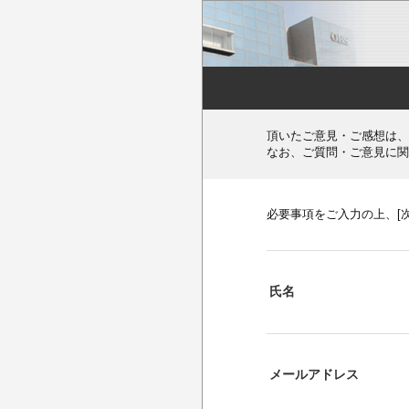
頂いたご意見・ご感想は、
なお、ご質問・ご意見に関
必要事項をご入力の上、[
氏名
メールアドレス