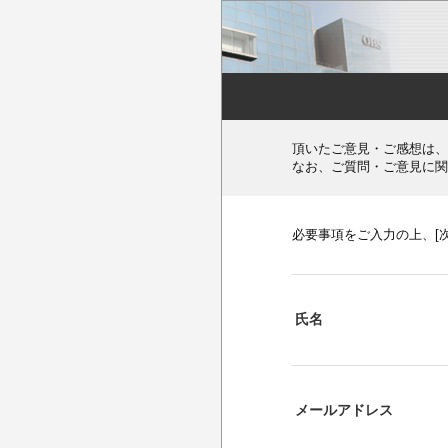
頂いたご意見・ご感想は、
なお、ご質問・ご意見に関
必要事項をご入力の上、[
氏名
メールアドレス