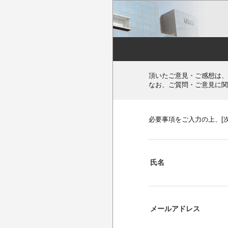
頂いたご意見・ご感想は、
なお、ご質問・ご意見に関
必要事項をご入力の上、[
氏名
メールアドレス