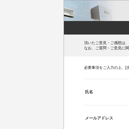
頂いたご意見・ご感想は、
なお、ご質問・ご意見に関
必要事項をご入力の上、[
氏名
メールアドレス