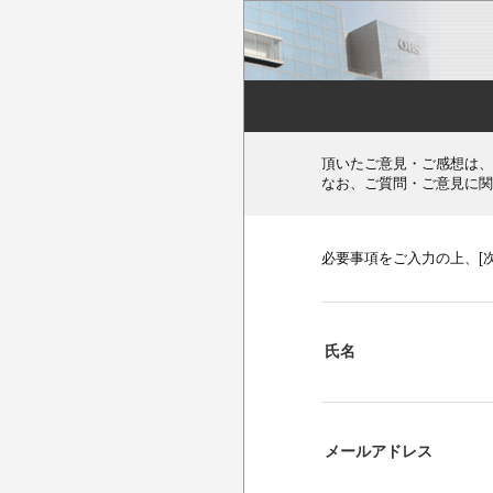
頂いたご意見・ご感想は、
なお、ご質問・ご意見に関
必要事項をご入力の上、[
氏名
メールアドレス