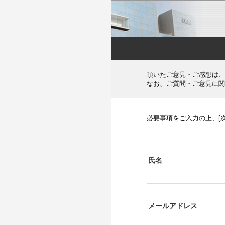
頂いたご意見・ご感想は、
なお、ご質問・ご意見に関
必要事項をご入力の上、[
氏名
メールアドレス