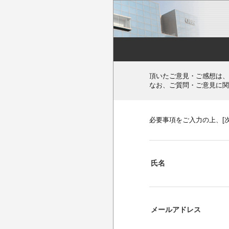
頂いたご意見・ご感想は、
なお、ご質問・ご意見に関
必要事項をご入力の上、[
氏名
メールアドレス