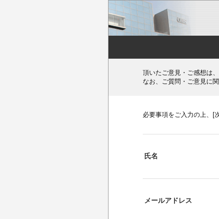
頂いたご意見・ご感想は、
なお、ご質問・ご意見に関
必要事項をご入力の上、[
氏名
メールアドレス