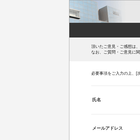
頂いたご意見・ご感想は、
なお、ご質問・ご意見に関
必要事項をご入力の上、[
氏名
メールアドレス