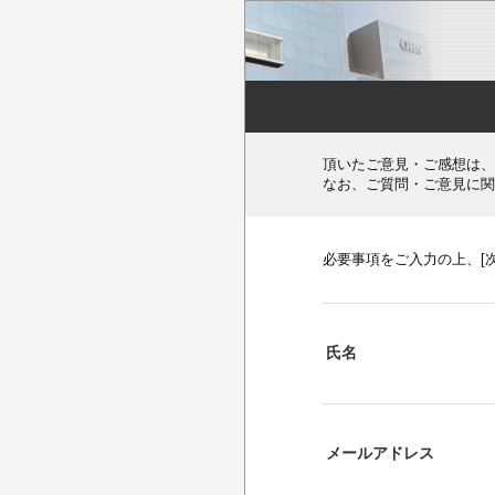
頂いたご意見・ご感想は、
なお、ご質問・ご意見に関
必要事項をご入力の上、[
氏名
メールアドレス