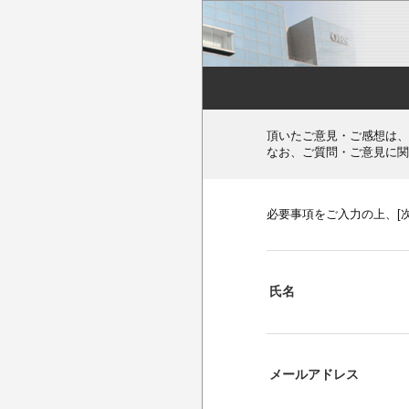
頂いたご意見・ご感想は、
なお、ご質問・ご意見に関
必要事項をご入力の上、[
氏名
メールアドレス