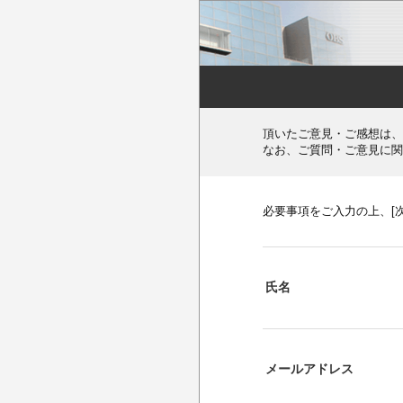
頂いたご意見・ご感想は、
なお、ご質問・ご意見に関
必要事項をご入力の上、[
氏名
メールアドレス