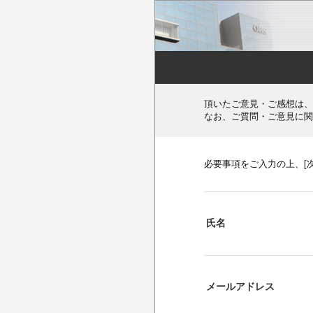
頂いたご意見・ご感想は、
なお、ご質問・ご意見に関
必要事項をご入力の上、[
氏名
メールアドレス