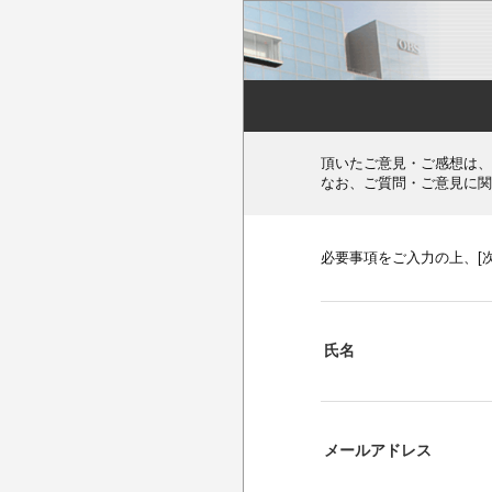
頂いたご意見・ご感想は、
なお、ご質問・ご意見に関
必要事項をご入力の上、[
氏名
メールアドレス