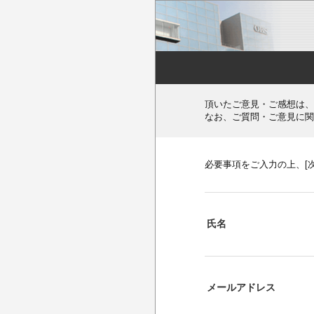
頂いたご意見・ご感想は、
なお、ご質問・ご意見に関
必要事項をご入力の上、[
氏名
メールアドレス