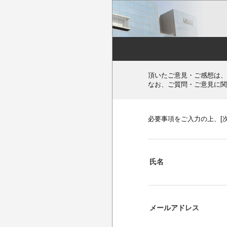
頂いたご意見・ご感想は、
なお、ご質問・ご意見に関
必要事項をご入力の上、[
氏名
メールアドレス