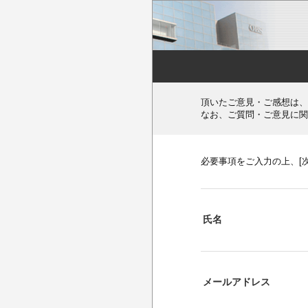
頂いたご意見・ご感想は、
なお、ご質問・ご意見に関
必要事項をご入力の上、[
氏名
メールアドレス