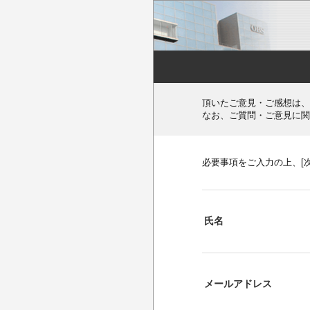
頂いたご意見・ご感想は、
なお、ご質問・ご意見に関
必要事項をご入力の上、[
氏名
メールアドレス