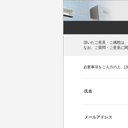
頂いたご意見・ご感想は、
なお、ご質問・ご意見に関
必要事項をご入力の上、[
氏名
メールアドレス