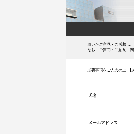
頂いたご意見・ご感想は、
なお、ご質問・ご意見に関
必要事項をご入力の上、[
氏名
メールアドレス