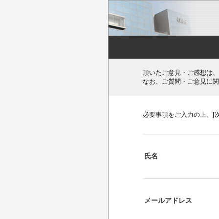
頂いたご意見・ご感想は、
なお、ご質問・ご意見に関
必要事項をご入力の上、[
氏名
メールアドレス