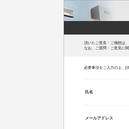
頂いたご意見・ご感想は、
なお、ご質問・ご意見に関
必要事項をご入力の上、[
氏名
メールアドレス