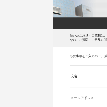
頂いたご意見・ご感想は、
なお、ご質問・ご意見に関
必要事項をご入力の上、[
氏名
メールアドレス