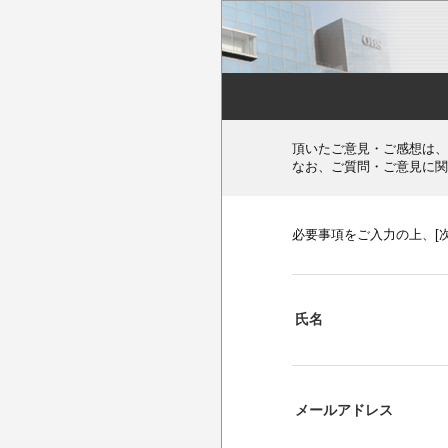
頂いたご意見・ご感想は、
なお、ご質問・ご意見に関
必要事項をご入力の上、[
氏名
メールアドレス