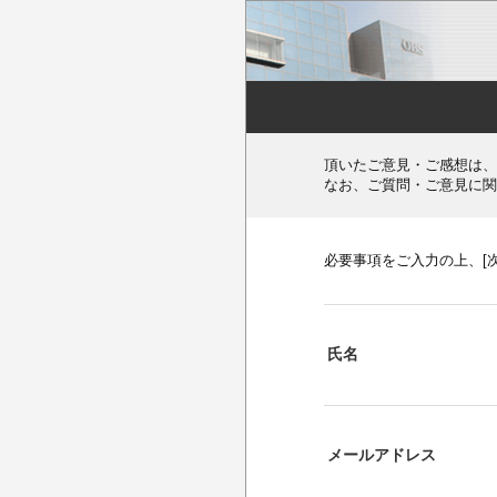
頂いたご意見・ご感想は、
なお、ご質問・ご意見に関
必要事項をご入力の上、[
氏名
メールアドレス